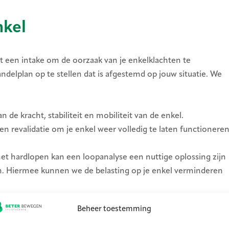
nkel
t een intake om de oorzaak van je enkelklachten te
ndelplan op te stellen dat is afgestemd op jouw situatie. We
 de kracht, stabiliteit en mobiliteit van de enkel.
en revalidatie om je enkel weer volledig te laten functionere
 het hardlopen kan een loopanalyse een nuttige oplossing zijn
n. Hiermee kunnen we de belasting op je enkel verminderen
elasting te vermijden en je herstel te versnellen.
Beheer toestemming
en de pijn in je enkel verminderen, maar ook het risico op