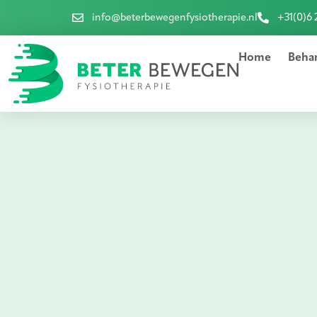
info@beterbewegenfysiotherapie.nl
+31(0)6 
Home
Beha