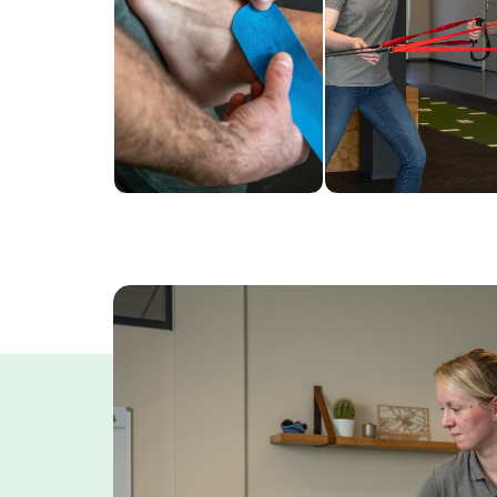
functionaliteit met
toekomstige
een persoonlijk
sportproblemen
behandelplan.
effectief.