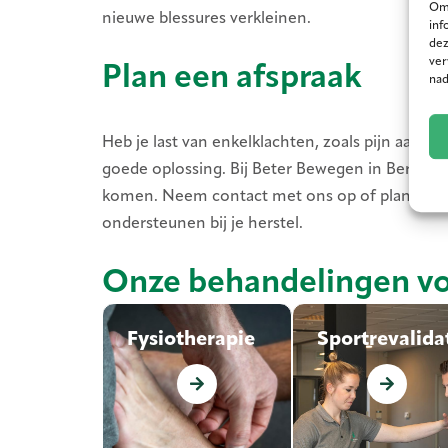
Om 
nieuwe blessures verkleinen.
inf
dez
ver
Plan een afspraak
nad
Heb je last van enkelklachten, zoals pijn aan je
goede oplossing. Bij Beter Bewegen in Beringe 
komen. Neem contact met ons op of plan een
ondersteunen bij je herstel.
Onze behandelingen vo
Fysiotherapie
Fysiotherapie
Sportrevalida
Sportrevalida
Fysiotherapie
Sportrevalidatie
verbetert de
herstelt blessures
houding en
en voorkomt