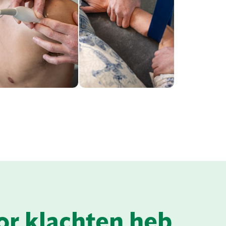
gewrichtsbeweging
pieren,
snel en zonder
ewrichten en
pijn.
eefsels.
or klachten heb