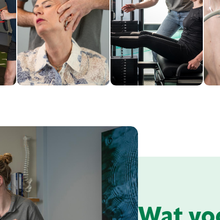
verbetert
bevordert herstel
s
dagelijkse
na operatie of
g
bewegingsvrijheid.
spier- en
w
bottrauma.
Wat vo