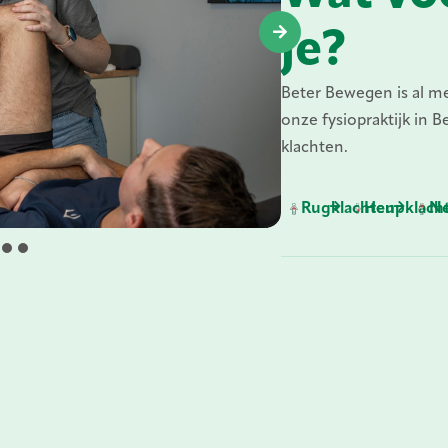
je?
Beter Bewegen is al me
onze fysiopraktijk in B
klachten.
Rugklachten
Heupklach
Ne
1
3
4
5
6
7
8
2