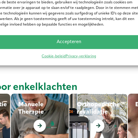
de beste ervaringen te bieden, gebruiken wij technologieën zoals cookies om
ormatie over je apparaat op te slaan en/of te raadplegen. Door in te stemmen me
e technologieën kunnen wij gegevens zoals surfgedrag of unieke ID's op deze site
werken. Als je geen toestemming geeft of uw toestemming intrekt, kan dit een
elige invloed hebben op bepaalde functies en mogelijkheden.
Accepteren
 enkel na het hardlopen? Dan is fysiotherapie voor je enkel ee
en Tegelen helpen we je graag om van je enkelklachten af te
Cookie-beleid
Privacy-verklaring
voudig
online je afspraak
in en ontdek hoe wij je kunnen
or enkelklachten
tie
tie
Manuele
Manuele
Orthopedische
Orthopedische
Therapie
Therapie
revalidatie
revalidatie
E
Manuele therapie
Orthopedische
o
behandelt pijn en
revalidatie
e