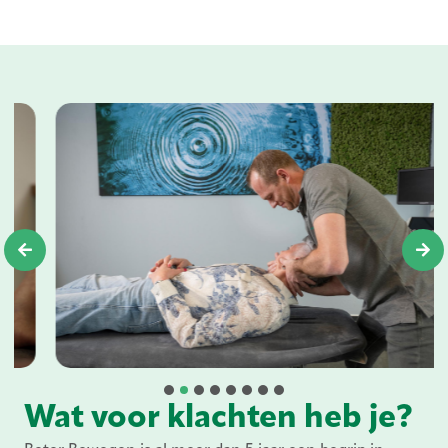
1
3
4
5
6
7
8
2
Wat voor klachten heb je?