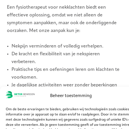
Een fysiotherapeut voor nekklachten biedt een
effectieve oplossing, omdat we niet alleen de
symptomen aanpakken, maar ook de onderliggende
oorzaken. Met onze aanpak kun je:
Nekpijn verminderen of volledig verhelpen.
De kracht en flexibiliteit van je nekspieren
verbeteren.
Praktische tips en oefeningen leren om klachten te
voorkomen.
Je dagelijkse activiteiten weer zonder beperkingen
uitvoeren.
Beheer toestemming
Door een combinatie van behandeling, oefeningen en
Om de beste ervaringen te bieden, gebruiken wij technologieën zoals cookie
informatie over je apparaat op te slaan en/of te raadplegen. Door in te stem
advies zorgen we voor een duurzaam herstel.
met deze technologieën kunnen wij gegevens zoals surfgedrag of unieke ID's
deze site verwerken. Als je geen toestemming geeft of uw toestemming intre