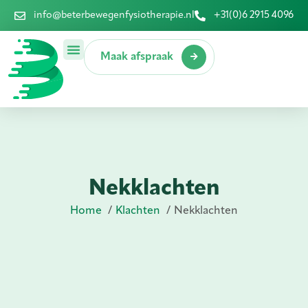
info@beterbewegenfysiotherapie.nl
+31(0)6 2915 4096
Maak afspraak
Nekklachten
Home
Klachten
Nekklachten