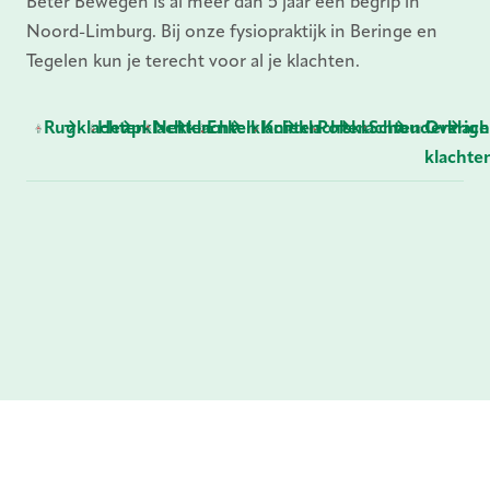
Beter Bewegen is al meer dan 5 jaar een begrip in
Noord-Limburg. Bij onze fysiopraktijk in Beringe en
Tegelen kun je terecht voor al je klachten.
Rugklachten
Heupklachten
Nekklachten
Enkelklachten
Knieklachten
Polsklachten
Schouderklach
Overige
klachte