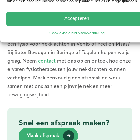
Maak eenvoudig een
kan dit een nadelige invloed hebben op bepaalde functies en mogelijkheden.
afspraak
Accepteren
Cookie-beleid
Privacy-verklaring
Heb je last van nekklachten en ben je op zoek naar
een fysio voor nekklachten in Venlo of Peel en Maas?
Bij Beter Bewegen in Beringe of Tegelen helpen we je
graag. Neem
contact
met ons op en ontdek hoe onze
ervaren fysiotherapeuten jouw nekklachten kunnen
verhelpen. Maak eenvoudig een afspraak en werk
samen met ons aan een pijnvrije nek en meer
bewegingsvrijheid.
Snel een afspraak maken?
Maak afspraak