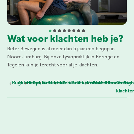
1
3
4
5
6
7
8
2
Wat voor klachten heb je?
Beter Bewegen is al meer dan 5 jaar een begrip in
Noord-Limburg. Bij onze fysiopraktijk in Beringe en
Tegelen kun je terecht voor al je klachten.
Rugklachten
Heupklachten
Nekklachten
Enkelklachten
Knieklachten
Polsklachten
Schouderklach
Overige
klachte